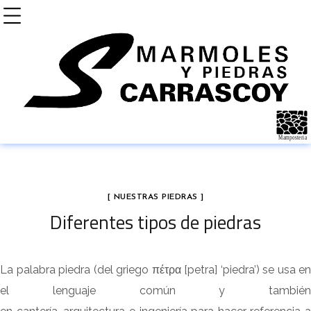
[ NUESTRAS PIEDRAS ]
Diferentes tipos de piedras
La palabra piedra (del griego πέτρα [petra] ‘piedra’) se usa en
el lenguaje común y también