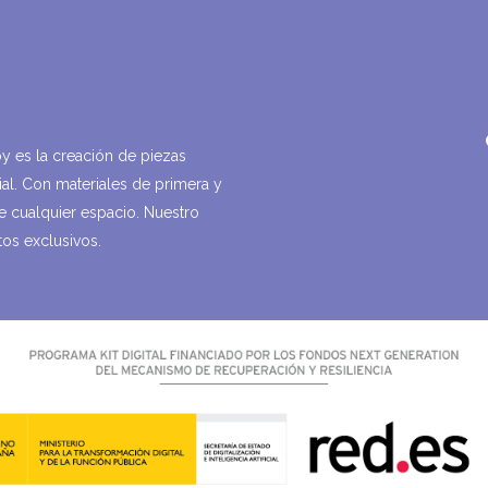
y es la creación de piezas
icial. Con materiales de primera y
de cualquier espacio. Nuestro
os exclusivos.