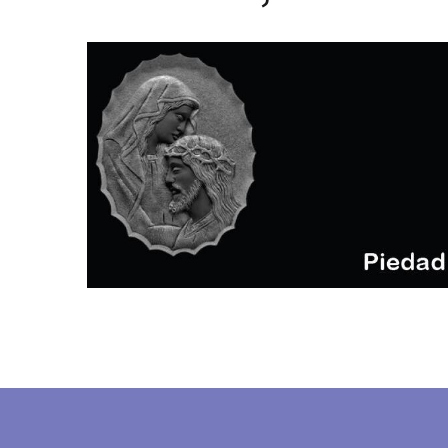
piedad
CRUCES E IMÁGENES BAJO RELIEVE
(GRUPO 3)