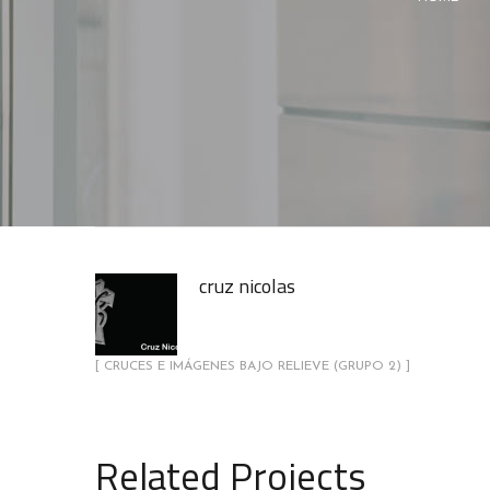
cruz nicolas
[ CRUCES E IMÁGENES BAJO RELIEVE (GRUPO 2) ]
Related Projects