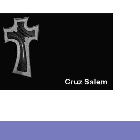
cruz salem
CRUCES E IMÁGENES BAJO RELIEVE
(GRUPO 3)